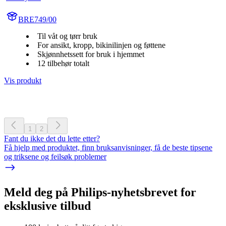
BRE749/00
Til våt og tørr bruk
For ansikt, kropp, bikinilinjen og føttene
Skjønnhetssett for bruk i hjemmet
12 tilbehør totalt
Vis produkt
1
2
Fant du ikke det du lette etter?
Få hjelp med produktet, finn bruksanvisninger, få de beste tipsene
og triksene og feilsøk problemer
Meld deg på Philips-nyhetsbrevet for
eksklusive tilbud