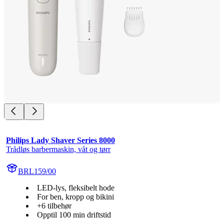
Philips Lady Shaver Series 8000
Trådløs barbermaskin, våt og tørr
BRL159/00
LED-lys, fleksibelt hode
For ben, kropp og bikini
+6 tilbehør
Opptil 100 min driftstid