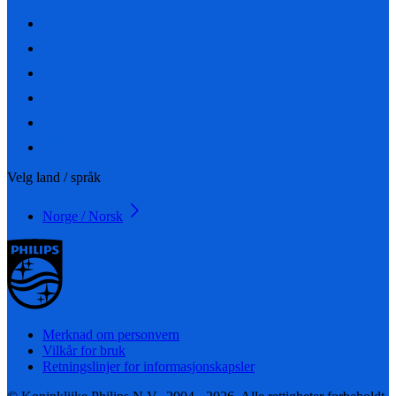
Velg land / språk
Norge / Norsk
Merknad om personvern
Vilkår for bruk
Retningslinjer for informasjonskapsler