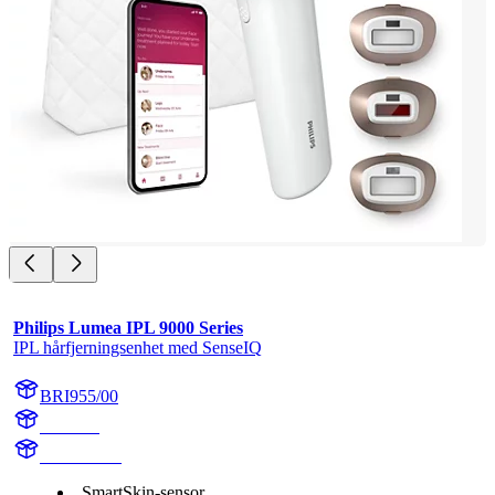
Philips Lumea IPL 9000 Series
IPL hårfjerningsenhet med SenseIQ
BRI955/00
BR1955
BR1955/00
SmartSkin-sensor