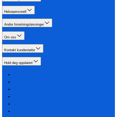
Helsepersonell
Andre forretningsløsninger
Om oss
Kontakt kundestøtte
Hold deg oppdatert