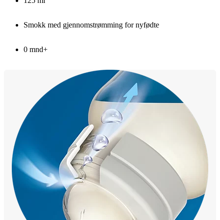
125 ml
Smokk med gjennomstrømming for nyfødte
0 mnd+