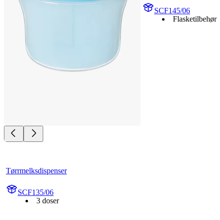
SCF145/06
Flasketilbehør
Tørrmelksdispenser
SCF135/06
3 doser