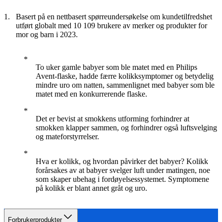
Basert på en nettbasert spørreundersøkelse om kundetilfredshet
utført globalt med 10 109 brukere av merker og produkter for
mor og barn i 2023.
To uker gamle babyer som ble matet med en Philips
Avent-flaske, hadde færre kolikksymptomer og betydelig
mindre uro om natten, sammenlignet med babyer som ble
matet med en konkurrerende flaske.
Det er bevist at smokkens utforming forhindrer at
smokken klapper sammen, og forhindrer også luftsvelging
og mateforstyrrelser.
Hva er kolikk, og hvordan påvirker det babyer? Kolikk
forårsakes av at babyer svelger luft under matingen, noe
som skaper ubehag i fordøyelsessystemet. Symptomene
på kolikk er blant annet gråt og uro.
Forbrukerprodukter