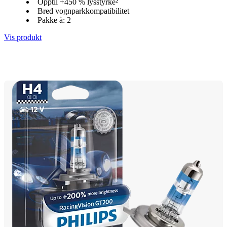
Opptil +450 % lysstyrke²
Bred vognparkkompatibilitet
Pakke à: 2
Vis produkt