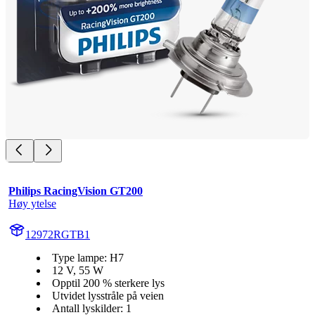
Philips RacingVision GT200
Høy ytelse
12972RGTB1
Type lampe: H7
12 V, 55 W
Opptil 200 % sterkere lys
Utvidet lysstråle på veien
Antall lyskilder: 1