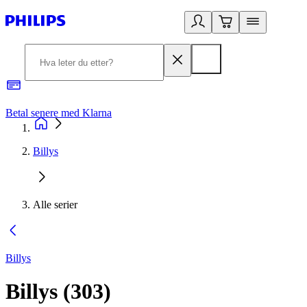
Betal senere med Klarna
1
Billys
Alle serier
Billys
Billys
(
303
)