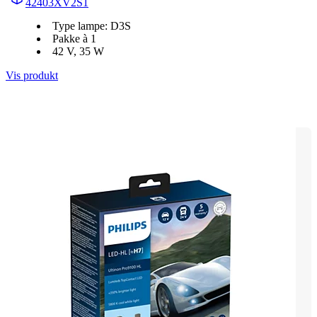
42403XV2S1
Type lampe: D3S
Pakke à 1
42 V, 35 W
Vis produkt