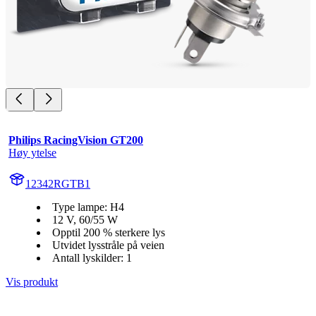
Philips RacingVision GT200
Høy ytelse
12342RGTB1
Type lampe: H4
12 V, 60/55 W
Opptil 200 % sterkere lys
Utvidet lysstråle på veien
Antall lyskilder: 1
Vis produkt