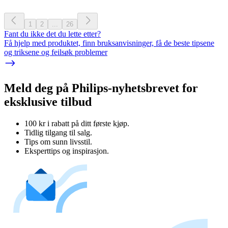
1
2
...
26
Fant du ikke det du lette etter?
Få hjelp med produktet, finn bruksanvisninger, få de beste tipsene
og triksene og feilsøk problemer
Meld deg på Philips-nyhetsbrevet for
eksklusive tilbud
100 kr i rabatt på ditt første kjøp.
Tidlig tilgang til salg.
Tips om sunn livsstil.
Eksperttips og inspirasjon.