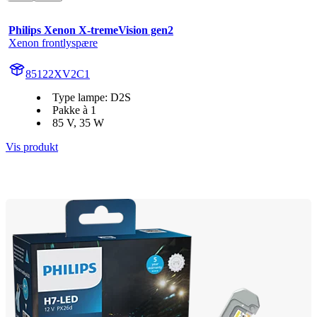
Philips Xenon X-tremeVision gen2
Xenon frontlyspære
85122XV2C1
Type lampe: D2S
Pakke à 1
85 V, 35 W
Vis produkt