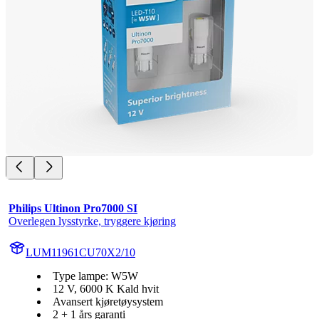
Philips Ultinon Pro7000 SI
Overlegen lysstyrke, tryggere kjøring
LUM11961CU70X2/10
Type lampe: W5W
12 V, 6000 K Kald hvit
Avansert kjøretøysystem
2 + 1 års garanti