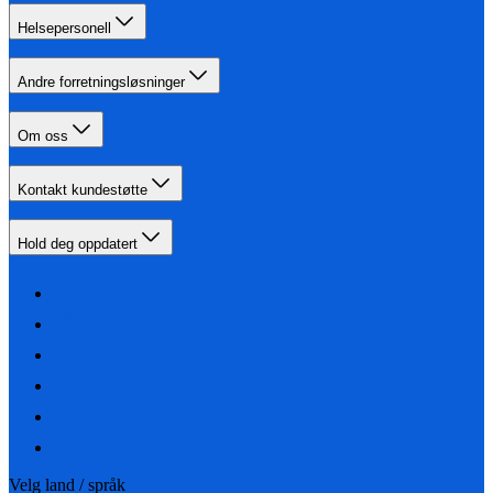
Helsepersonell
Andre forretningsløsninger
Om oss
Kontakt kundestøtte
Hold deg oppdatert
Velg land / språk