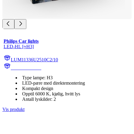
Philips Car lights
LED-HL [≈H3]
LUM11336U2510C2/10
11336U2510C2
Type lampe: H3
LED-pære med direktemontering
Kompakt design
Opptil 6000 K, kjølig, hvitt lys
Antall lyskilder: 2
Vis produkt