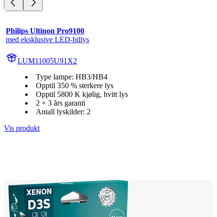
Philips Ultinon Pro9100
med eksklusive LED-billys
LUM11005U91X2
Type lampe: HB3/HB4
Opptil 350 % sterkere lys
Opptil 5800 K kjølig, hvitt lys
2 + 3 års garanti
Antall lyskilder: 2
Vis produkt