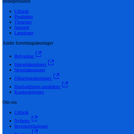
Helsepersonell
Utforsk
Produkter
Tjenester
Spesielt
Løsninger
Andre forretningsløsninger
Belysning
Hørselsløsninger
Skjermløsninger
Dikteringsløsninger
Husholdnings produkter
Kontorskjermer
Om oss
Utforsk
Nyheter
Investorrelasjoner