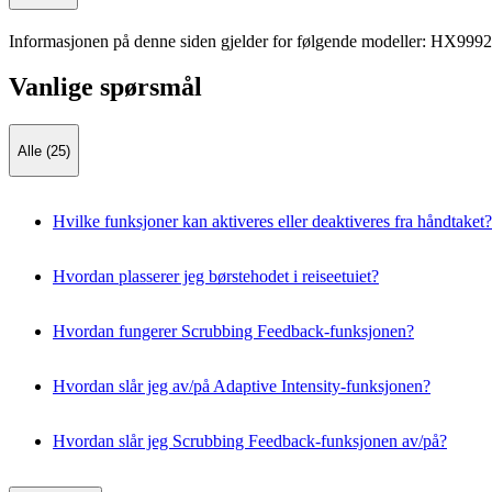
Informasjonen på denne siden gjelder for følgende modeller:
HX9992
Vanlige spørsmål
Alle (25)
Hvilke funksjoner kan aktiveres eller deaktiveres fra håndtaket?
Hvordan plasserer jeg børstehodet i reiseetuiet?
Hvordan fungerer Scrubbing Feedback-funksjonen?
Hvordan slår jeg av/på Adaptive Intensity-funksjonen?
Hvordan slår jeg Scrubbing Feedback-funksjonen av/på?