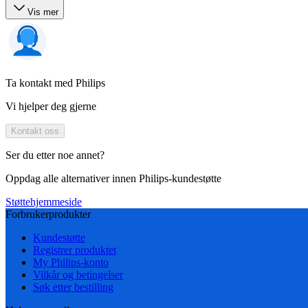
Vis mer
Ta kontakt med Philips
Vi hjelper deg gjerne
Kontakt oss
Ser du etter noe annet?
Oppdag alle alternativer innen Philips-kundestøtte
Støttehjemmeside
Forbrukerprodukter
Kundestøtte
Registrer produktet
My Philips-konto
Vilkår og betingelser
Søk etter bestilling