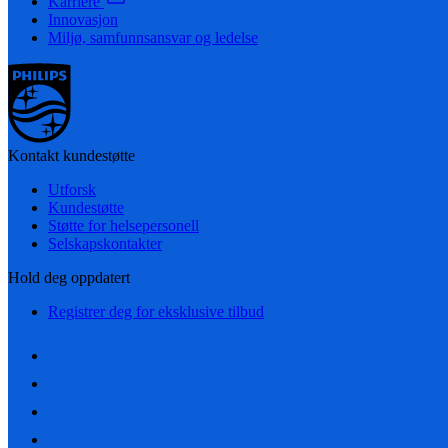
Karriere
Innovasjon
Miljø, samfunnsansvar og ledelse
Kontakt kundestøtte
Utforsk
Kundestøtte
Støtte for helsepersonell
Selskapskontakter
Hold deg oppdatert
Registrer deg for eksklusive tilbud