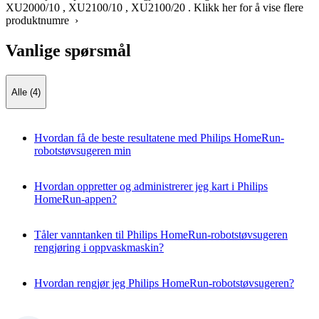
XU2000/10
,
XU2100/10
,
XU2100/20
.
Klikk her for å vise flere
produktnumre ›
Vanlige spørsmål
Alle (4)
Hvordan få de beste resultatene med Philips HomeRun-
robotstøvsugeren min
Hvordan oppretter og administrerer jeg kart i Philips
HomeRun-appen?
Tåler vanntanken til Philips HomeRun-robotstøvsugeren
rengjøring i oppvaskmaskin?
Hvordan rengjør jeg Philips HomeRun-robotstøvsugeren?