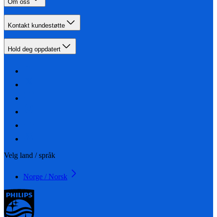
Om oss
Kontakt kundestøtte
Hold deg oppdatert
Velg land / språk
Norge / Norsk