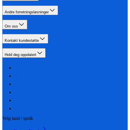
Andre forretningsløsninger
Om oss
Kontakt kundestøtte
Hold deg oppdatert
Velg land / språk