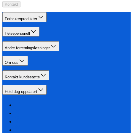
Kontakt
Forbrukerprodukter
Helsepersonell
Andre forretningsløsninger
Om oss
Kontakt kundestøtte
Hold deg oppdatert