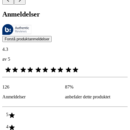
Anmeldelser
Disse anmeldelsene forvaltes av Bazaarvoice og overholder Bazaarvoic
Kundenes meninger i form av produkt- og stjernevurdering er nyttige f
Forstå produktanmeldelser
4.3
av 5
126
87
%
Anmeldelser
anbefaler dette produktet
5
4