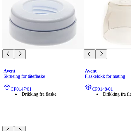
Avent
Avent
Skrueing for tåteflaske
Flaskelokk for mating
CP0147/01
CP0148/01
Drikking fra flaske
Drikking fra fl