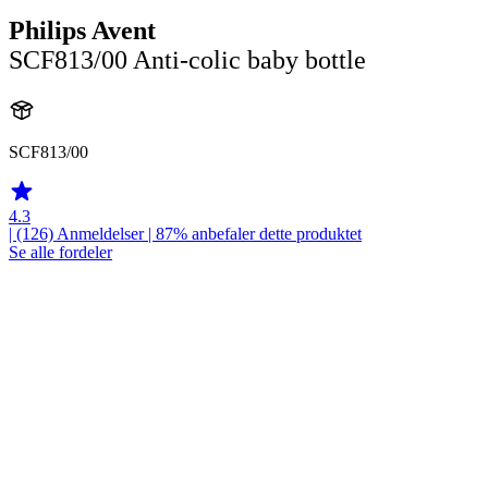
Philips Avent
SCF813/00 Anti-colic baby bottle
SCF813/00
4.3
| (126)
Anmeldelser
| 87% anbefaler dette produktet
Se alle fordeler