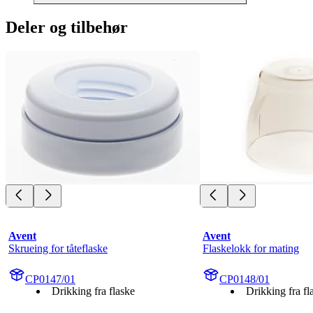
Deler og tilbehør
Avent
Avent
Skrueing for tåteflaske
Flaskelokk for mating
CP0147/01
CP0148/01
Drikking fra flaske
Drikking fra fl