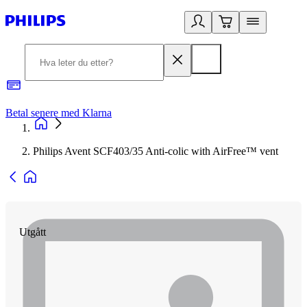
Betal senere med Klarna
1
Philips Avent SCF403/35 Anti-colic with AirFree™ vent
Utgått