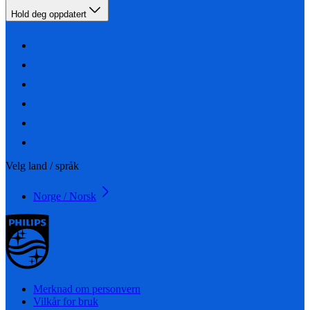
Hold deg oppdatert
Velg land / språk
Norge / Norsk
Merknad om personvern
Vilkår for bruk