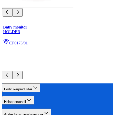
Baby monitor
HOLDER
CP0173/01
Forbrukerprodukter
Helsepersonell
Andre forretningsløsninger