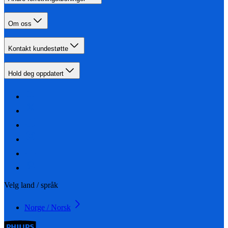
Om oss
Kontakt kundestøtte
Hold deg oppdatert
Velg land / språk
Norge / Norsk