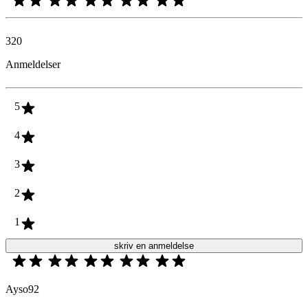
320
Anmeldelser
5
4
3
2
1
skriv en anmeldelse
Ayso92