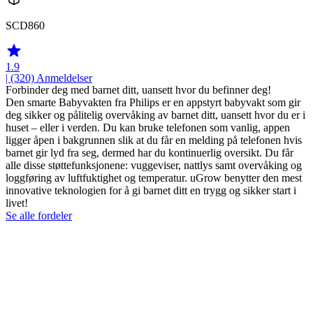
SCD860
1.9
| (320)
Anmeldelser
Forbinder deg med barnet ditt, uansett hvor du befinner deg!
Den smarte Babyvakten fra Philips er en appstyrt babyvakt som gir
deg sikker og pålitelig overvåking av barnet ditt, uansett hvor du er i
huset – eller i verden. Du kan bruke telefonen som vanlig, appen
ligger åpen i bakgrunnen slik at du får en melding på telefonen hvis
barnet gir lyd fra seg, dermed har du kontinuerlig oversikt. Du får
alle disse støttefunksjonene: vuggeviser, nattlys samt overvåking og
loggføring av luftfuktighet og temperatur. uGrow benytter den mest
innovative teknologien for å gi barnet ditt en trygg og sikker start i
livet!
Se alle fordeler