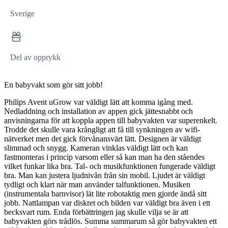
Sverige
Del av opprykk
En babyvakt som gör sitt jobb!
Philips Avent uGrow var väldigt lätt att komma igång med.
Nedladdning och installation av appen gick jättesnabbt och
anvisningarna för att koppla appen till babyvakten var superenkelt.
Trodde det skulle vara krångligt att få till synkningen av wifi-
nätverket men det gick förvånansvärt lätt. Designen är väldigt
slimmad och snygg. Kameran vinklas väldigt lätt och kan
fastmonteras i princip varsom eller så kan man ha den ståendes
vilket funkar lika bra. Tal- och musikfunktionen fungerade väldigt
bra. Man kan justera ljudnivån från sin mobil. Ljudet är väldigt
tydligt och klart när man använder talfunktionen. Musiken
(instrumentala barnvisor) lät lite robotaktig men gjorde ändå sitt
jobb. Nattlampan var diskret och bilden var väldigt bra även i ett
becksvart rum. Enda förbättringen jag skulle vilja se är att
babyvakten görs trådlös. Summa summarum så gör babyvakten ett