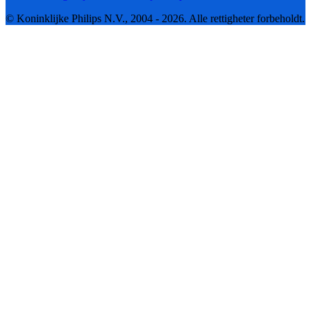
© Koninklijke Philips N.V., 2004 - 2026. Alle rettigheter forbeholdt.