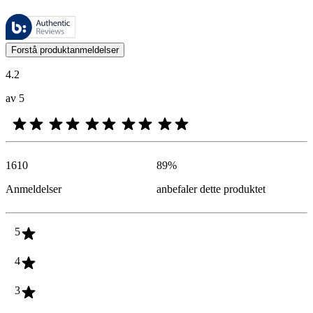
Disse anmeldelsene forvaltes av Bazaarvoice og overholder Bazaarvoic
Kundenes meninger i form av produkt- og stjernevurdering er nyttige f
Forstå produktanmeldelser
4.2
av 5
1610
89
%
Anmeldelser
anbefaler dette produktet
5
4
3