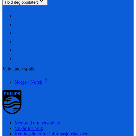
Hold deg oppdatert
Velg land / språk
Norge / Norsk
Merknad om personvern
Vilkår for bruk
Retningslinjer for informasjonskapsler