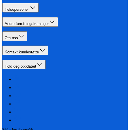
Helsepersonell
Andre forretningsløsninger
Om oss
Kontakt kundestøtte
Hold deg oppdatert
Velg land / språk