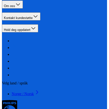
Om oss
Kontakt kundestøtte
Hold deg oppdatert
Velg land / språk
Norge / Norsk