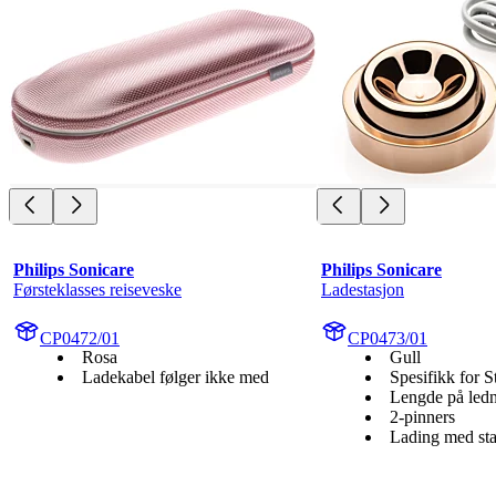
Philips Sonicare
Philips Sonicare
Førsteklasses reiseveske
Ladestasjon
CP0472/01
CP0473/01
Rosa
Gull
Ladekabel følger ikke med
Spesifikk for S
Lengde på led
2-pinners
Lading med stat