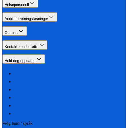
Helsepersonell
Andre forretningsløsninger
Om oss
Kontakt kundestøtte
Hold deg oppdatert
Velg land / språk