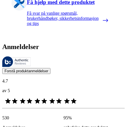
Få hjelp med dette produktet
Få svar på vanlige spørsmål,
brukerhåndbøker, sikkerhetsinformasjon
og tips
Anmeldelser
Disse anmeldelsene forvaltes av Bazaarvoice og overholder Bazaarvoic
Kundenes meninger i form av produkt- og stjernevurdering er nyttige f
Forstå produktanmeldelser
4.7
av 5
530
95
%