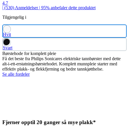
4.7
| (530)
Anmeldelser
| 95% anbefaler dette produktet
Tilgjengelig i
Hvit
Svart
Børstehode for komplett pleie
Få det beste fra Philips Sonicares elektriske tannbørster med dette
alt-i-ett-erstatningsbørstehodet. Komplett munnpleie starter med
effektiv plakk- og flekkfjerning og bedre tannkjøtthelse.
Se alle fordeler
Fjerner opptil 20 ganger så mye plakk*