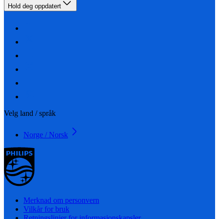
Hold deg oppdatert
Velg land / språk
Norge / Norsk
Merknad om personvern
Vilkår for bruk
Retningslinjer for informasjonskapsler