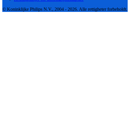
© Koninklijke Philips N.V., 2004 - 2026. Alle rettigheter forbeholdt.