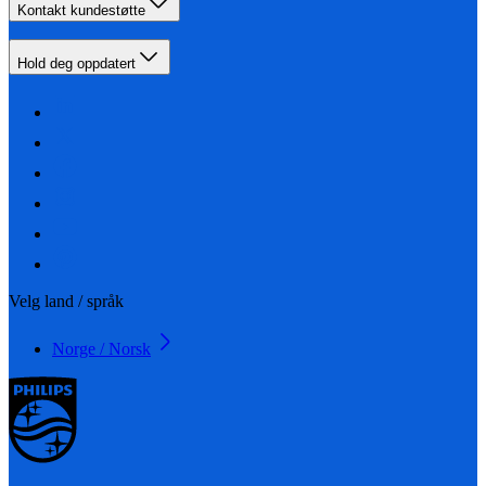
Kontakt kundestøtte
Hold deg oppdatert
Velg land / språk
Norge / Norsk