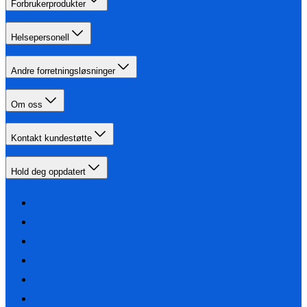
Forbrukerprodukter
Helsepersonell
Andre forretningsløsninger
Om oss
Kontakt kundestøtte
Hold deg oppdatert