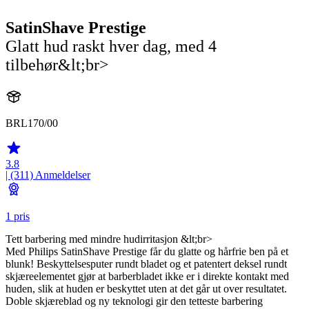
SatinShave Prestige
Glatt hud raskt hver dag, med 4
tilbehør&lt;br>
BRL170/00
3.8
| (311)
Anmeldelser
1 pris
Tett barbering med mindre hudirritasjon &lt;br>
Med Philips SatinShave Prestige får du glatte og hårfrie ben på et
blunk! Beskyttelsesputer rundt bladet og et patentert deksel rundt
skjæreelementet gjør at barberbladet ikke er i direkte kontakt med
huden, slik at huden er beskyttet uten at det går ut over resultatet.
Doble skjæreblad og ny teknologi gir den tetteste barbering