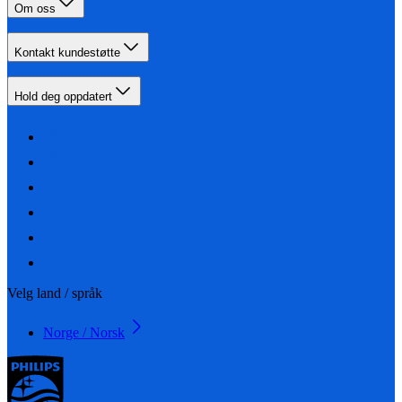
Om oss
Kontakt kundestøtte
Hold deg oppdatert
Velg land / språk
Norge / Norsk