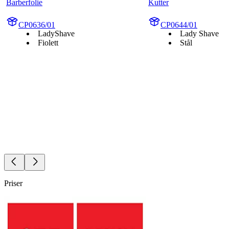
Barberfolie
Kutter
CP0636/01
CP0644/01
LadyShave
Lady Shave
Fiolett
Stål
Priser