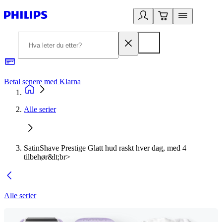
Betal senere med Klarna
1
Alle serier
SatinShave Prestige Glatt hud raskt hver dag, med 4
tilbehør&lt;br>
Alle serier