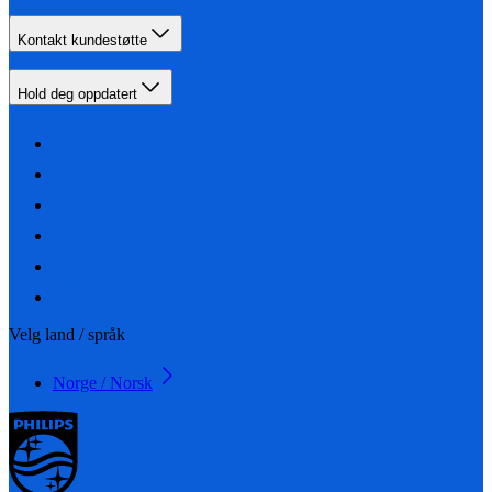
Kontakt kundestøtte
Hold deg oppdatert
Velg land / språk
Norge / Norsk