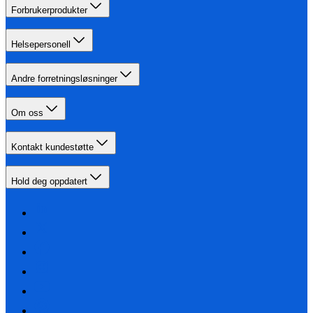
Forbrukerprodukter
Helsepersonell
Andre forretningsløsninger
Om oss
Kontakt kundestøtte
Hold deg oppdatert