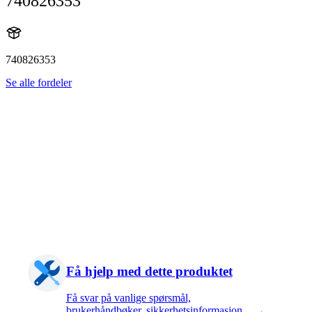
740826353
740826353
Se alle fordeler
Få hjelp med dette produktet
Få svar på vanlige spørsmål,
brukerhåndbøker, sikkerhetsinformasjon