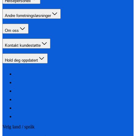
Helsepersonell
Andre forretningsløsninger
Om oss
Kontakt kundestøtte
Hold deg oppdatert
Velg land / språk