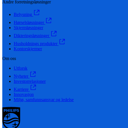
Andre forretningsløsninger
Belysning
Hørselsløsninger
Skjermløsninger
Dikteringsløsninger
Husholdnings produkter
Kontorskjermer
Om oss
Utforsk
Nyheter
Investorrelasjoner
Karriere
Innovasjon
Miljø, samfunnsansvar og ledelse