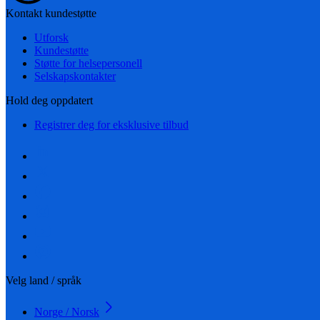
Kontakt kundestøtte
Utforsk
Kundestøtte
Støtte for helsepersonell
Selskapskontakter
Hold deg oppdatert
Registrer deg for eksklusive tilbud
Velg land / språk
Norge / Norsk