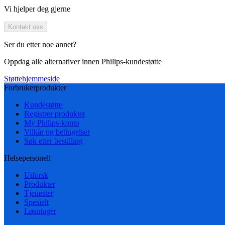
Vi hjelper deg gjerne
Kontakt oss
Ser du etter noe annet?
Oppdag alle alternativer innen Philips-kundestøtte
Støttehjemmeside
Forbrukerprodukter
Kundestøtte
Registrer produktet
My Philips-konto
Vilkår og betingelser
Søk etter bestilling
Helsepersonell
Utforsk
Produkter
Tjenester
Spesielt
Løsninger