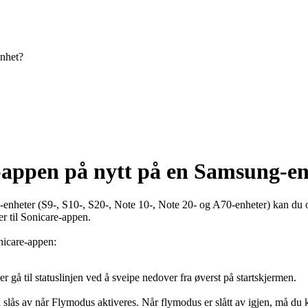
enhet?
e-appen på nytt på en Samsung-e
g-enheter (S9-, S10-, S20-, Note 10-, Note 20- og A70-enheter) kan du
r til Sonicare-appen.
onicare-appen:
er gå til statuslinjen ved å sveipe nedover fra øverst på startskjermen.
 slås av når Flymodus aktiveres. Når flymodus er slått av igjen, må du ko