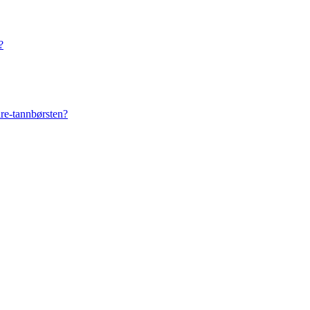
?
are-tannbørsten?