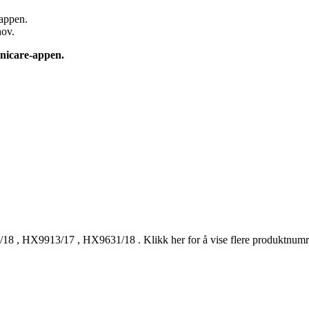
 appen.
hov.
onicare-appen.
/18
,
HX9913/17
,
HX9631/18
.
Klikk her for å vise flere produktnum