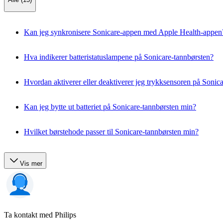
Kan jeg synkronisere Sonicare-appen med Apple Health-appen
Hva indikerer batteristatuslampene på Sonicare-tannbørsten?
Hvordan aktiverer eller deaktiverer jeg trykksensoren på Sonic
Kan jeg bytte ut batteriet på Sonicare-tannbørsten min?
Hvilket børstehode passer til Sonicare-tannbørsten min?
Vis mer
Ta kontakt med Philips