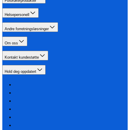
Forbrukerprodukter
Helsepersonell
Andre forretningsløsninger
Om oss
Kontakt kundestøtte
Hold deg oppdatert