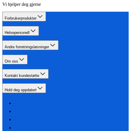
Vi hjelper deg gjerne
Forbrukerprodukter
Helsepersonell
Andre forretningsløsninger
Om oss
Kontakt kundestøtte
Hold deg oppdatert