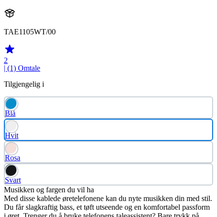
TAE1105WT/00
2
| (1)
Omtale
Tilgjengelig i
Blå
Hvit
Rosa
Svart
Musikken og fargen du vil ha
Med disse kablede øretelefonene kan du nyte musikken din med stil.
Du får slagkraftig bass, et tøft utseende og en komfortabel passform
i øret. Trenger du å bruke telefonens taleassistent? Bare trykk på