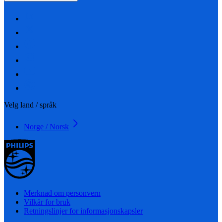
Velg land / språk
Norge / Norsk
Merknad om personvern
Vilkår for bruk
Retningslinjer for informasjonskapsler