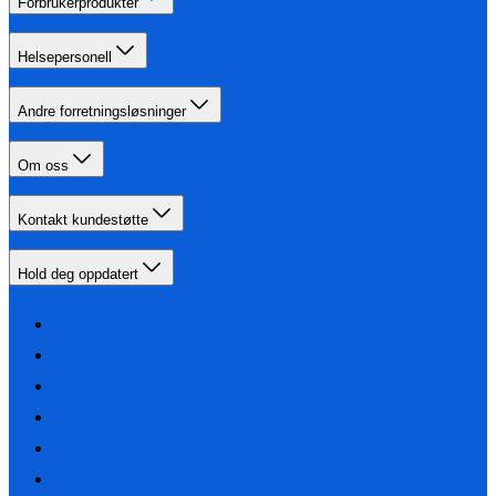
Forbrukerprodukter
Helsepersonell
Andre forretningsløsninger
Om oss
Kontakt kundestøtte
Hold deg oppdatert