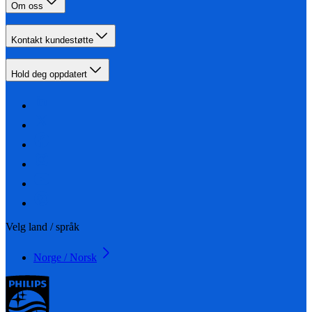
Om oss
Kontakt kundestøtte
Hold deg oppdatert
Velg land / språk
Norge / Norsk