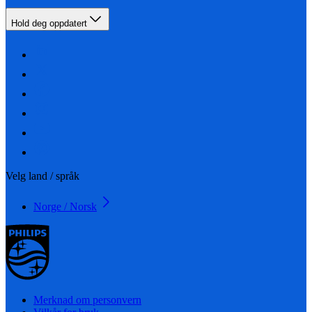
Hold deg oppdatert
Velg land / språk
Norge / Norsk
Merknad om personvern