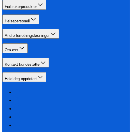
Forbrukerprodukter
Helsepersonell
Andre forretningsløsninger
Om oss
Kontakt kundestøtte
Hold deg oppdatert