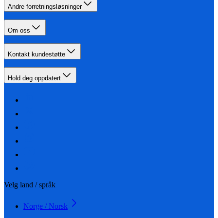
Andre forretningsløsninger
Om oss
Kontakt kundestøtte
Hold deg oppdatert
Velg land / språk
Norge / Norsk