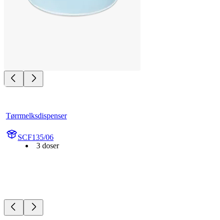
Tørrmelksdispenser
SCF135/06
3 doser