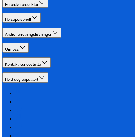
Forbrukerprodukter
Helsepersonell
Andre forretningsløsninger
Om oss
Kontakt kundestøtte
Hold deg oppdatert