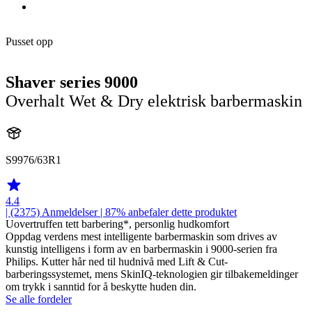
Pusset opp
Shaver series 9000
Overhalt Wet & Dry elektrisk barbermaskin
S9976/63R1
4.4
| (2375)
Anmeldelser
| 87% anbefaler dette produktet
Uovertruffen tett barbering*, personlig hudkomfort
Oppdag verdens mest intelligente barbermaskin som drives av
kunstig intelligens i form av en barbermaskin i 9000-serien fra
Philips. Kutter hår ned til hudnivå med Lift & Cut-
barberingssystemet, mens SkinIQ-teknologien gir tilbakemeldinger
om trykk i sanntid for å beskytte huden din.
Se alle fordeler