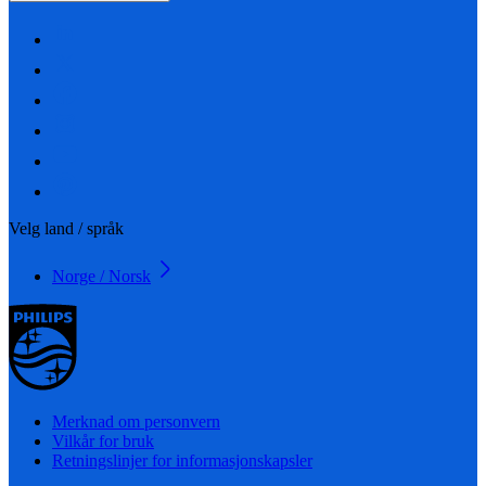
Velg land / språk
Norge / Norsk
Merknad om personvern
Vilkår for bruk
Retningslinjer for informasjonskapsler