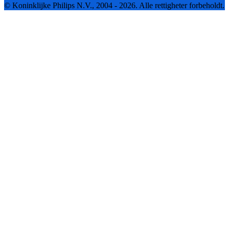
© Koninklijke Philips N.V., 2004 - 2026. Alle rettigheter forbeholdt.