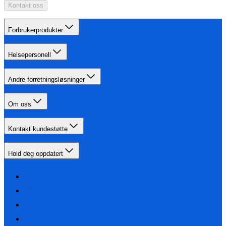
Kontakt oss
Forbrukerprodukter
Helsepersonell
Andre forretningsløsninger
Om oss
Kontakt kundestøtte
Hold deg oppdatert