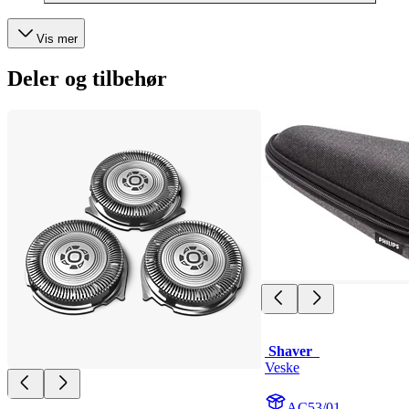
Vis mer
Deler og tilbehør
 Shaver  
Veske
AC53/01