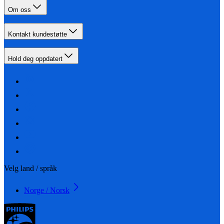
Om oss
Kontakt kundestøtte
Hold deg oppdatert
Velg land / språk
Norge / Norsk