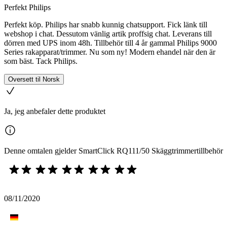
Perfekt Philips
Perfekt köp. Philips har snabb kunnig chatsupport. Fick länk till
webshop i chat. Dessutom vänlig artik proffsig chat. Leverans till
dörren med UPS inom 48h. Tillbehör till 4 år gammal Philips 9000
Series rakapparat/trimmer. Nu som ny! Modern ehandel när den är
som bäst. Tack Philips.
Oversett til Norsk
Ja, jeg anbefaler dette produktet
Denne omtalen gjelder SmartClick RQ111/50 Skäggtrimmertillbehör
08/11/2020