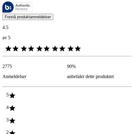
Disse anmeldelsene forvaltes av Bazaarvoice og overholder Bazaarvoic
Kundenes meninger i form av produkt- og stjernevurdering er nyttige f
Forstå produktanmeldelser
4.5
av 5
2775
90
%
Anmeldelser
anbefaler dette produktet
5
4
3
2