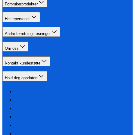
Forbrukerprodukter
Helsepersonell
Andre forretningsløsninger
Om oss
Kontakt kundestøtte
Hold deg oppdatert