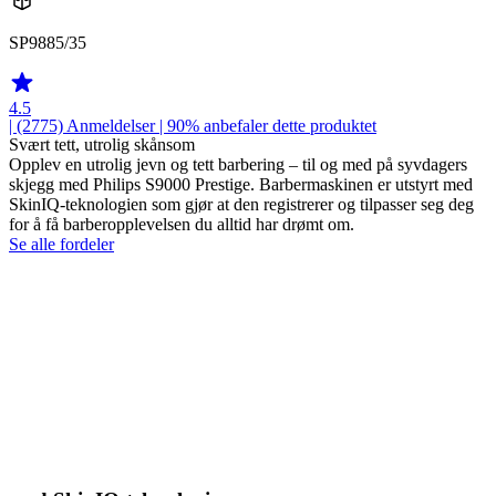
SP9885/35
4.5
| (2775)
Anmeldelser
| 90% anbefaler dette produktet
Svært tett, utrolig skånsom
Opplev en utrolig jevn og tett barbering – til og med på syvdagers
skjegg med Philips S9000 Prestige. Barbermaskinen er utstyrt med
SkinIQ-teknologien som gjør at den registrerer og tilpasser seg deg
for å få barberopplevelsen du alltid har drømt om.
Se alle fordeler