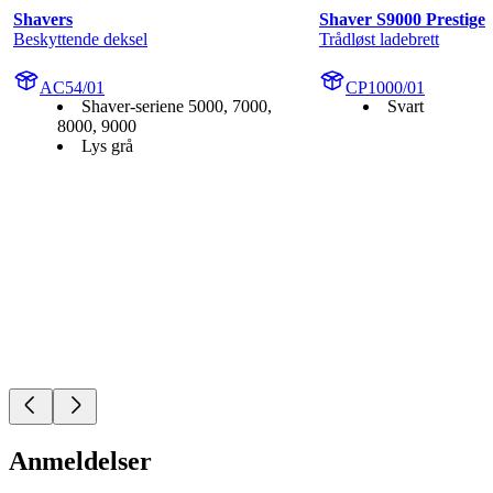
Shavers
Shaver S9000 Prestige
Beskyttende deksel
Trådløst ladebrett
AC54/01
CP1000/01
Shaver-seriene 5000, 7000,
Svart
8000, 9000
Lys grå
Anmeldelser