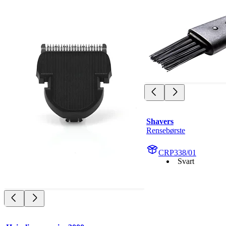
Shavers
Rensebørste
CRP338/01
Svart