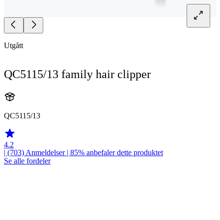
Utgått
QC5115/13 family hair clipper
QC5115/13
4.2
| (703)
Anmeldelser
| 85% anbefaler dette produktet
Se alle fordeler