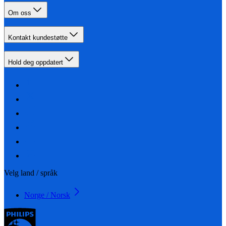
Om oss
Kontakt kundestøtte
Hold deg oppdatert
Velg land / språk
Norge / Norsk