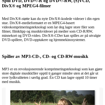
Spill DVD, DVD+/-R og DVD+/-RW, (S)VCD,
DivX® og MPEG4-filmer
Med DivX®-støtte kan du nyte DivX®-kodede videoer i din egen
stue. DivX®-medieformatet er en MPEG4-basert
videokomprimeringsteknologi som lar deg lagre store filer som
filmer, filmklipp og musikkvideoer på medier som CD-R/RW,
minnekort og DVD-video. DivX®-CDer kan spilles av på utvalgte
DVD-spillere, DVD-opptakere og hjemmekinosystemer.
Spiller av MP3-CD-, CD- og CD-RW-musikk
MP3 er en revolusjonerende komprimeringsteknologi som kan gjøre
store digitale musikkfiler opptil ti ganger mindre uten at det går ut
over lydkvaliteten i særlig grad. Én CD kan lagre opptil 10 timer
med musikk.