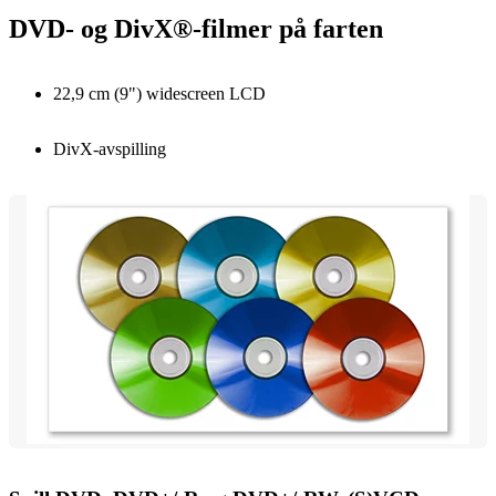
DVD- og DivX®-filmer på farten
22,9 cm (9") widescreen LCD
DivX-avspilling