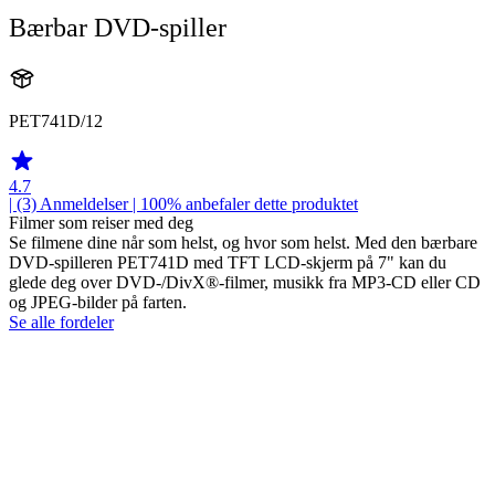
Bærbar DVD-spiller
PET741D/12
4.7
| (3)
Anmeldelser
| 100% anbefaler dette produktet
Filmer som reiser med deg
Se filmene dine når som helst, og hvor som helst. Med den bærbare
DVD-spilleren PET741D med TFT LCD-skjerm på 7" kan du
glede deg over DVD-/DivX®-filmer, musikk fra MP3-CD eller CD
og JPEG-bilder på farten.
Se alle fordeler