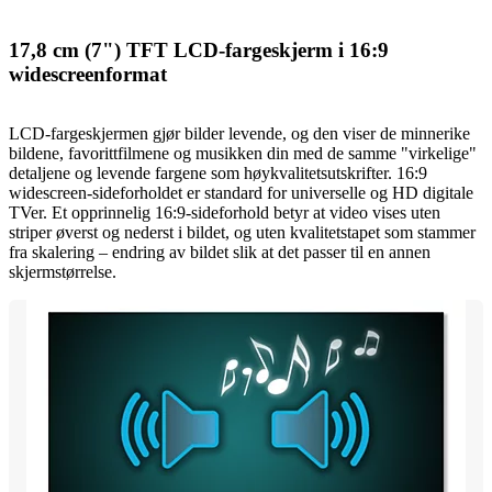
17,8 cm (7") TFT LCD-fargeskjerm i 16:9
widescreenformat
LCD-fargeskjermen gjør bilder levende, og den viser de minnerike
bildene, favorittfilmene og musikken din med de samme "virkelige"
detaljene og levende fargene som høykvalitetsutskrifter. 16:9
widescreen-sideforholdet er standard for universelle og HD digitale
TVer. Et opprinnelig 16:9-sideforhold betyr at video vises uten
striper øverst og nederst i bildet, og uten kvalitetstapet som stammer
fra skalering – endring av bildet slik at det passer til en annen
skjermstørrelse.