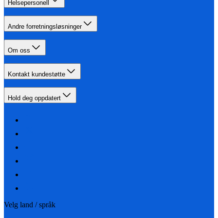
Helsepersonell
Andre forretningsløsninger
Om oss
Kontakt kundestøtte
Hold deg oppdatert
Velg land / språk