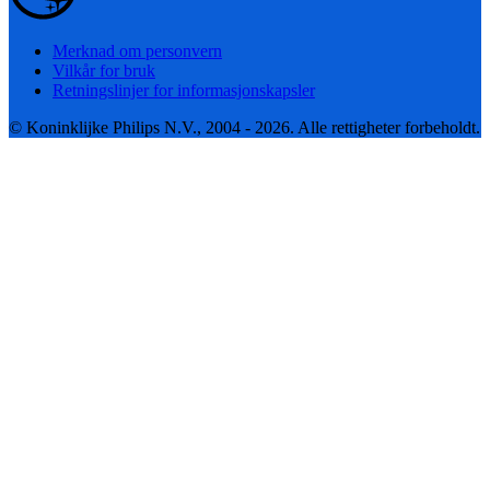
Merknad om personvern
Vilkår for bruk
Retningslinjer for informasjonskapsler
© Koninklijke Philips N.V., 2004 - 2026. Alle rettigheter forbeholdt.