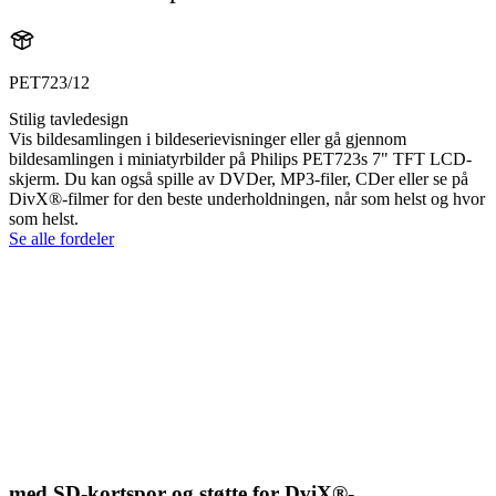
PET723/12
Stilig tavledesign
Vis bildesamlingen i bildeserievisninger eller gå gjennom
bildesamlingen i miniatyrbilder på Philips PET723s 7" TFT LCD-
skjerm. Du kan også spille av DVDer, MP3-filer, CDer eller se på
DivX®-filmer for den beste underholdningen, når som helst og hvor
som helst.
Se alle fordeler
med SD-kortspor og støtte for DviX®-