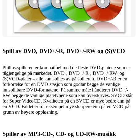
Spill av DVD, DVD+/-R, DVD+/-RW og (S)VCD
Philips-spilleren er kompatibel med de fleste DVD-platene som er
tilgjengelige på markedet. DVD-, DVD+/-R-, DVD+/-RW- og
(S)VCD-plater – alle kan spilles av på spilleren. DVD+/-R er en
forkortelse for en DVD-stasjon som godtar begge de vanlige
innspillbare DVD-formatene. På samme måte håndterer DVD+/-
RW begge de vanlige platetypene som kan overskrives. SVCD står
for Super VideoCD. Kvaliteten på en SVCD er mye bedre enn på
en VCD. Bildet er for eksempel mye skarpere enn på en VCD på
grunn av høyere oppløsning.
Spiller av MP3-CD-, CD- og CD-RW-musikk