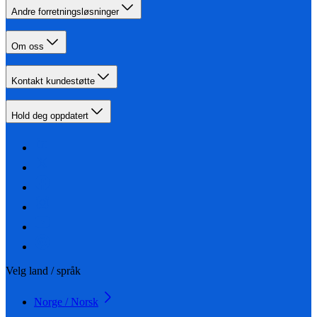
Andre forretningsløsninger
Om oss
Kontakt kundestøtte
Hold deg oppdatert
Velg land / språk
Norge / Norsk