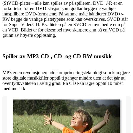
(S)VCD-plater – alle kan spilles av på spilleren. DVD+/-R er en
forkortelse for en DVD-stasjon som godtar begge de vanlige
innspillbare DVD-formatene. På samme måte håndterer DVD+/-
RW begge de vanlige platetypene som kan overskrives. SVCD står
for Super VideoCD. Kvaliteten på en SVCD er mye bedre enn på
en VCD. Bildet er for eksempel mye skarpere enn på en VCD på
grunn av høyere oppløsning.
Spiller av MP3-CD-, CD- og CD-RW-musikk
MP3 er en revolusjonerende komprimeringsteknologi som kan gjøre
store digitale musikkfiler opptil ti ganger mindre uten at det går ut
over lydkvaliteten i særlig grad. Én CD kan lagre opptil 10 timer
med musikk.