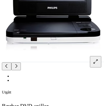
Utgått
Bærbar DVD-spiller