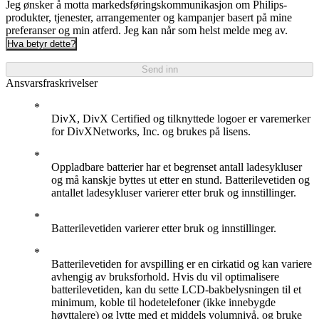
Jeg ønsker å motta markedsføringskommunikasjon om Philips-
produkter, tjenester, arrangementer og kampanjer basert på mine
preferanser og min atferd. Jeg kan når som helst melde meg av.
Hva betyr dette?
Send inn
Ansvarsfraskrivelser
DivX, DivX Certified og tilknyttede logoer er varemerker
for DivXNetworks, Inc. og brukes på lisens.
Oppladbare batterier har et begrenset antall ladesykluser
og må kanskje byttes ut etter en stund. Batterilevetiden og
antallet ladesykluser varierer etter bruk og innstillinger.
Batterilevetiden varierer etter bruk og innstillinger.
Batterilevetiden for avspilling er en cirkatid og kan variere
avhengig av bruksforhold. Hvis du vil optimalisere
batterilevetiden, kan du sette LCD-bakbelysningen til et
minimum, koble til hodetelefoner (ikke innebygde
høyttalere) og lytte med et middels volumnivå, og bruke