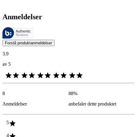
Anmeldelser
Disse anmeldelsene forvaltes av Bazaarvoice og overholder Bazaarvoic
Kundenes meninger i form av produkt- og stjernevurdering er nyttige f
Forstå produktanmeldelser
3.9
av 5
8
88
%
Anmeldelser
anbefaler dette produktet
5
4