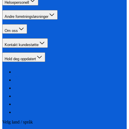
Helsepersonell
Andre forretningsløsninger
Om oss
Kontakt kundestøtte
Hold deg oppdatert
Velg land / språk