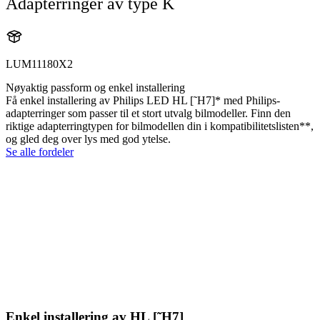
Adapterringer av type K
LUM11180X2
Nøyaktig passform og enkel installering
Få enkel installering av Philips LED HL [˜H7]* med Philips-
adapterringer som passer til et stort utvalg bilmodeller. Finn den
riktige adapterringtypen for bilmodellen din i kompatibilitetslisten**,
og gled deg over lys med god ytelse.
Se alle fordeler
Enkel installering av HL [˜H7]