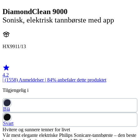
DiamondClean 9000
Sonisk, elektrisk tannbørste med app
HX9911/13
HX991B
4.2
| (1558)
Anmeldelser
| 84% anbefaler dette produktet
Tilgjengelig i
Blå
Svart
Hvitere og sunnere tenner for livet
Vår mest elegante elektriske Philips Sonicare-tannbørste – den beste