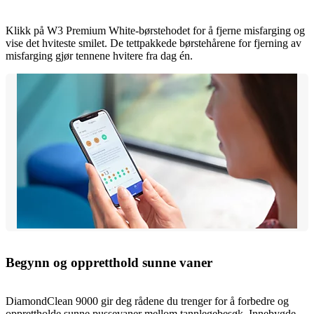
Klikk på W3 Premium White-børstehodet for å fjerne misfarging og
vise det hviteste smilet. De tettpakkede børstehårene for fjerning av
misfarging gjør tennene hvitere fra dag én.
Begynn og oppretthold sunne vaner
DiamondClean 9000 gir deg rådene du trenger for å forbedre og
opprettholde sunne pussevaner mellom tannlegebesøk. Innebygde