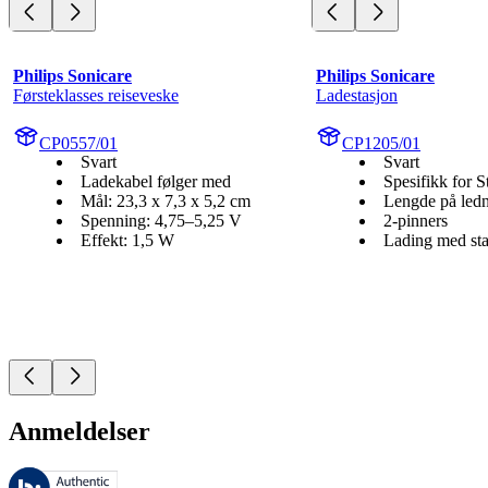
Philips Sonicare
Philips Sonicare
Førsteklasses reiseveske
Ladestasjon
CP0557/01
CP1205/01
Svart
Svart
Ladekabel følger med
Spesifikk for S
Mål: 23,3 x 7,3 x 5,2 cm
Lengde på led
Spenning: 4,75–5,25 V
2-pinners
Effekt: 1,5 W
Lading med stat
Anmeldelser
Disse anmeldelsene forvaltes av Bazaarvoice og overholder Bazaarvoic