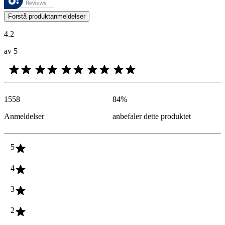
Kundenes meninger i form av produkt- og stjernevurdering er nyttige f
Forstå produktanmeldelser
4.2
av 5
1558
84
%
Anmeldelser
anbefaler dette produktet
5
4
3
2