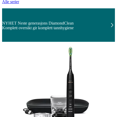
Alle serier
NYHET Neste generasjons DiamondClean
Komplett oversikt gir komplett tannhygiene