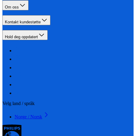
Om oss
Kontakt kundestøtte
Hold deg oppdatert
Velg land / språk
Norge / Norsk