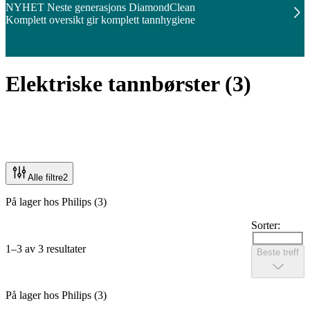
NYHET Neste generasjons DiamondClean
Komplett oversikt gir komplett tannhygiene
Elektriske tannbørster
(
3
)
Alle filtre
2
På lager hos Philips (3)
Sorter:
1–3 av 3 resultater
Beste treff
På lager hos Philips (3)