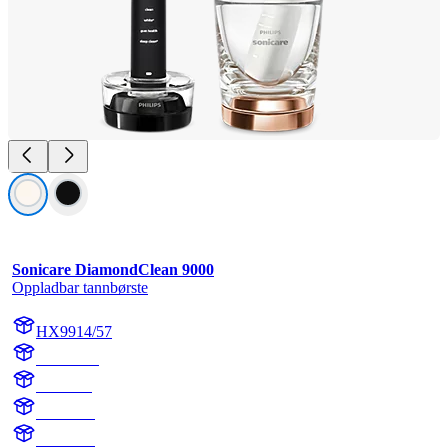
Sonicare DiamondClean 9000
Oppladbar tannbørste
HX9914/57
HX991B
HX9918
HX991B
HX991R