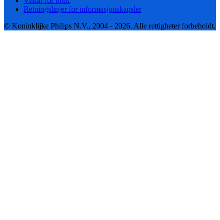
Vilkår for bruk
Retningslinjer for informasjonskapsler
© Koninklijke Philips N.V., 2004 - 2026. Alle rettigheter forbeholdt.