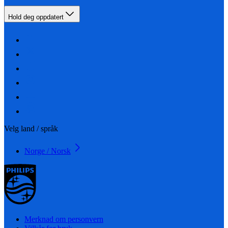
Hold deg oppdatert
Velg land / språk
Norge / Norsk
Merknad om personvern