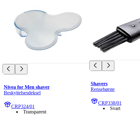
Shavers
Nivea for Men shaver
Rensebørste
Beskyttelsesdeksel
CRP338/01
CRP324/01
Svart
Transparent